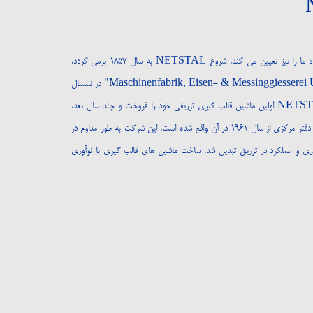
تاریخ ما نه تنها زمینه ساز ماست، بلکه آینده ما را نیز تعیین می کند. شروع NETSTAL به سال ۱۸۵۷ برمی گردد،
زمانی که "Maschinenfabrik, Eisen- & Messinggiesserei Ulrich Rietmann & Cie" در نتستال
(سوئیس) تأسیس شد. در سال ۱۹۴۵، NETSTAL اولین ماشین قالب گیری تزریقی خود را فروخت و چند سال بعد،
ساخت کارخانه در نافلس آغاز شد، جایی که دفتر مرکزی از سال ۱۹۶۱ در آن واقع شده است. این شرکت به طور مداوم در
ری و عملکرد در تزریق تبدیل شد. ساخت ماشین های قالب گیری با نوآوری