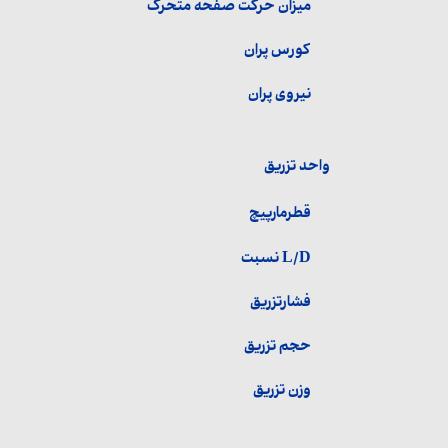
میزان حرکت صفحه متحرک
کورس پران
نیروی پران
واحد تزریق
قطرمارپیچ
L/D نسبت
فشارتزریق
حجم تزریق
وزن تزریق