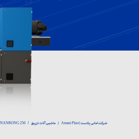
ماش
لوا
اک
شرکت امانی پلاست | Amani Plast
ماشین آلات تزریق
NANRONG 250