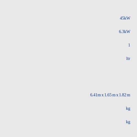
45kW
6.3kW
1
ltr
6.41m x 1.65 m x 1.82 m
kg
kg