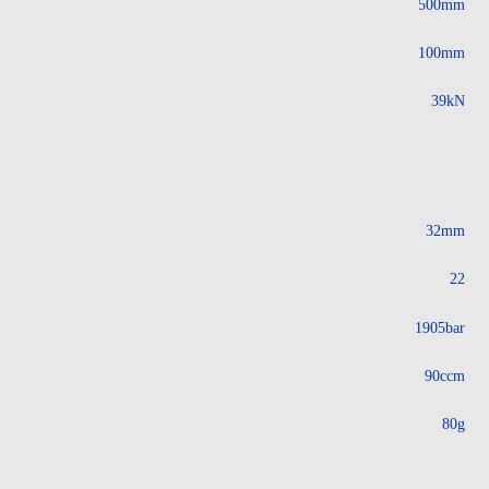
500mm
100mm
39kN
32mm
22
1905bar
90ccm
80g