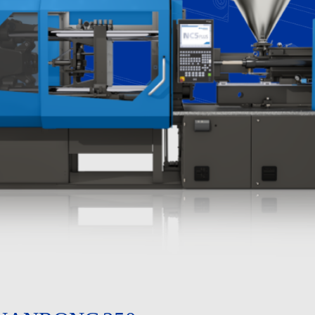
ین ابزار
زم جانبی
سترودر