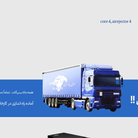
core 4, airejector 4