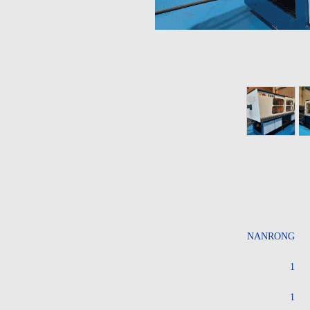
NANRONG
1
1