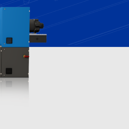
ماش
لوا
اک