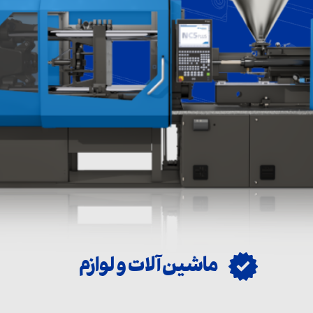
ین ابزار
زم جانبی
سترودر
ماشین آلات و لوازم