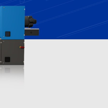
ماش
لوا
اک