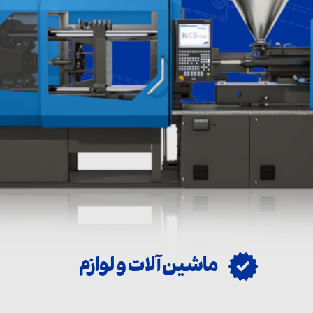
ین ابزار
زم جانبی
سترودر
ماشین آلات و لوازم