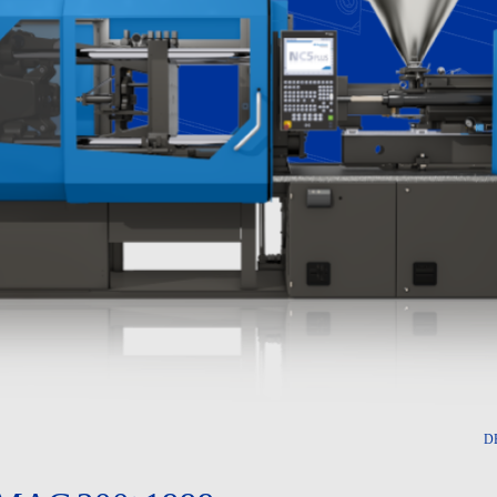
ین ابزار
زم جانبی
سترودر
D