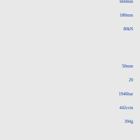
660mm
180mm
80kN
50mm
20
1946bar
442ccm
394g