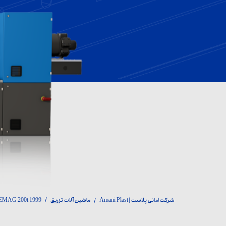
ماش
لوا
اک
شرکت امانی پلاست | Amani Plast
ماشین آلات تزریق
EMAG 200t 1999