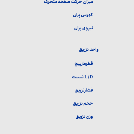
میزان حرکت صفحه متحرک
کورس پران
نیروی پران
واحد تزریق
قطرمارپیچ
L/D نسبت
فشارتزریق
حجم تزریق
وزن تزریق