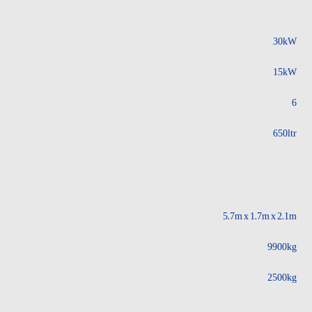
30kW
15kW
6
650ltr
5.7m x 1.7m x 2.1m
9900kg
2500kg