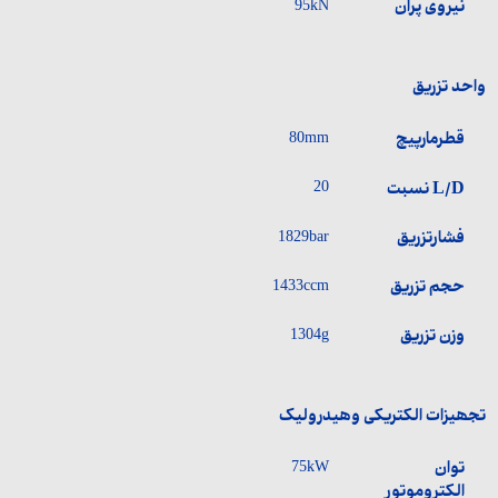
نیروی پران
95kN
واحد تزریق
قطرمارپیچ
80mm
L/D نسبت
20
فشارتزریق
1829bar
حجم تزریق
1433ccm
وزن تزریق
1304g
تجھیزات الکتریکی وھیدرولیک
توان
75kW
الکتروموتور