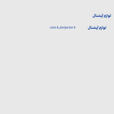
لوازم آپشنال
لوازم آپشنال
core 4, airejector 4