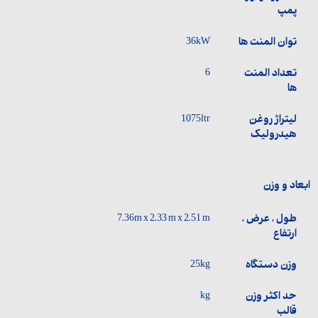
پمپ
توان المنت ها
36kW
تعداد المنت
6
ها
لیتراژ روغن
1075ltr
هیدرولیک
ابعاد و وزن
طول ، عرض ،
7.36m x 2.33 m x 2.51 m
ارتفاع
وزن دستگاه
25kg
حد اکثر وزن
kg
قالب