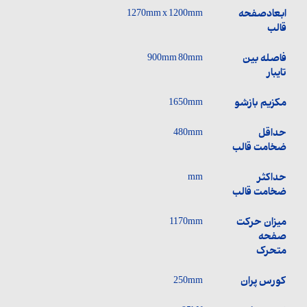
ابعادصفحه
1270mm x 1200mm
قالب
فاصله بین
900mm 80mm
تایبار
مکزیم بازشو
1650mm
حداقل
480mm
ضخامت قالب
حداکثر
mm
ضخامت قالب
میزان حرکت
1170mm
صفحه
متحرک
کورس پران
250mm