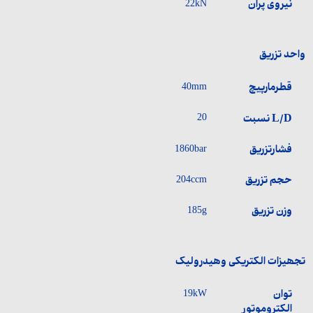
نیروی پران
22kN
واحد تزریق
قطرمارپیچ
40mm
L/D نسبت
20
فشارتزریق
1860bar
حجم تزریق
204ccm
وزن تزریق
185g
تجھیزات الکتریکی وھیدرولیک
توان
19kW
الکتروموتور