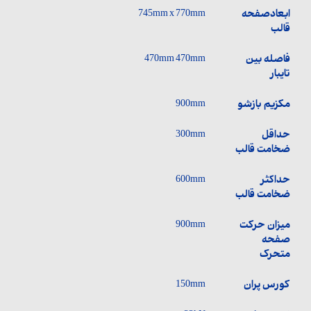
ابعادصفحه
745mm x 770mm
قالب
فاصله بین
470mm 470mm
تایبار
مکزیم بازشو
900mm
حداقل
300mm
ضخامت قالب
حداکثر
600mm
ضخامت قالب
میزان حرکت
900mm
صفحه
متحرک
کورس پران
150mm