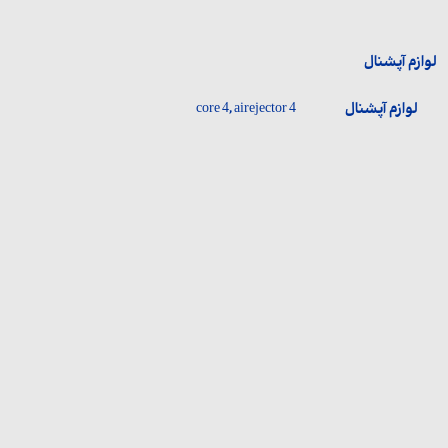
لوازم آپشنال
لوازم آپشنال
core 4, airejector 4