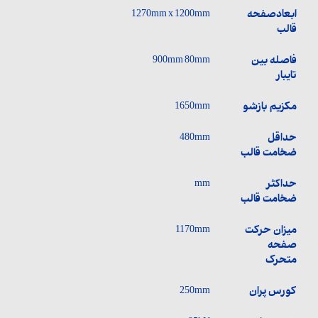
ابعادصفحه
1270mm x 1200mm
قالب
فاصله بین
900mm 80mm
تایبار
مکزیم بازشو
1650mm
حداقل
480mm
ضخامت قالب
حداکثر
mm
ضخامت قالب
میزان حرکت
1170mm
صفحه
متحرک
کورس پران
250mm