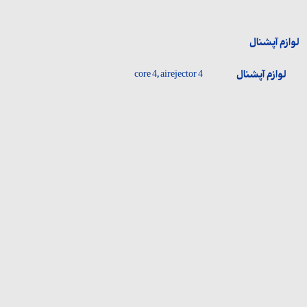
لوازم آپشنال
لوازم آپشنال
core 4, airejector 4