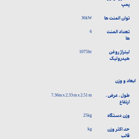
پمپ
توان المنت ها
36kW
تعداد المنت
6
ها
لیتراژ روغن
1075ltr
هیدرولیک
ابعاد و وزن
طول ، عرض ،
7.36m x 2.33 m x 2.51 m
ارتفاع
وزن دستگاه
25kg
حد اکثر وزن
kg
قالب