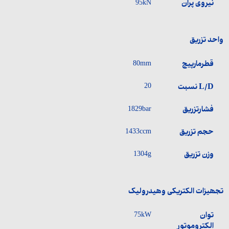
نیروی پران
95kN
واحد تزریق
قطرمارپیچ
80mm
L/D نسبت
20
فشارتزریق
1829bar
حجم تزریق
1433ccm
وزن تزریق
1304g
تجھیزات الکتریکی وھیدرولیک
توان
75kW
الکتروموتور