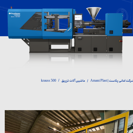
کت امانی پلاست | Amani Plast
ماشین آلات تزریق
krauss 500