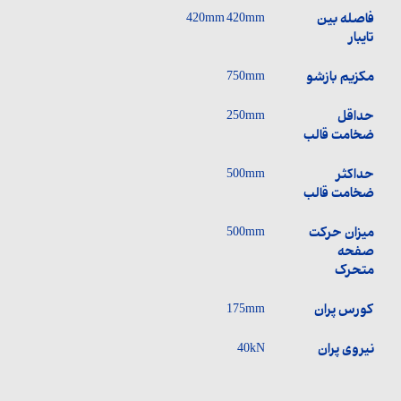
فاصله بین
420mm 420mm
تایبار
مکزیم بازشو
750mm
حداقل
250mm
ضخامت قالب
حداکثر
500mm
ضخامت قالب
میزان حرکت
500mm
صفحه
متحرک
کورس پران
175mm
نیروی پران
40kN