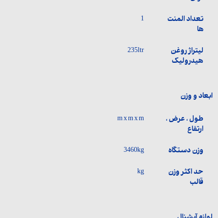
تعداد المنت
1
ها
لیتراژ روغن
235ltr
هیدرولیک
ابعاد و وزن
طول ، عرض ،
m x m x m
ارتفاع
وزن دستگاه
3460kg
حد اکثر وزن
kg
قالب
لوازم آپشنال