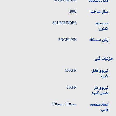
مدل دستگاه
1000-370/420C
سال ساخت
2002
سیستم
ALLROUNDER
کنترل
زبان دستگاه
ENGHLISH
جزئیات فنی
نیروی قفل
1000kN
گیره
نیروی باز
250kN
شدن گیره
ابعادصفحه
570mm x 570mm
قالب