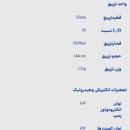
واحد تزریق
قطرمارپیچ
35mm
L/D نسبت
20
فشارتزریق
1820bar
حجم تزریق
144ccm
وزن تزریق
132g
تجھیزات الکتریکی وھیدرولیک
توان
kW
الکتروموتور
پمپ
توان المنت ها
kW